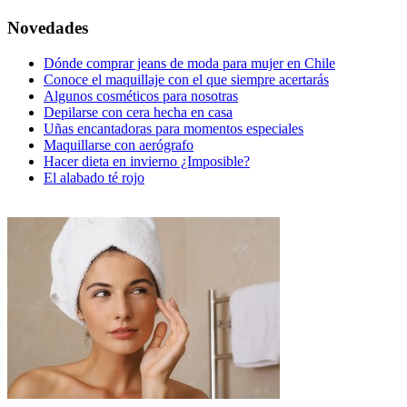
Novedades
Dónde comprar jeans de moda para mujer en Chile
Conoce el maquillaje con el que siempre acertarás
Algunos cosméticos para nosotras
Depilarse con cera hecha en casa
Uñas encantadoras para momentos especiales
Maquillarse con aerógrafo
Hacer dieta en invierno ¿Imposible?
El alabado té rojo