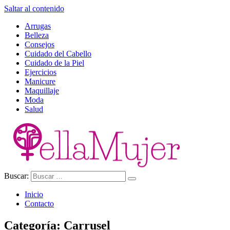
Saltar al contenido
Arrugas
Belleza
Consejos
Cuidado del Cabello
Cuidado de la Piel
Ejercicios
Manicure
Maquillaje
Moda
Salud
Buscar:
Ella Mujer
Inicio
Contacto
Categoría:
Carrusel