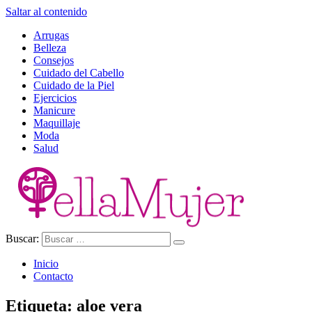
Saltar al contenido
Arrugas
Belleza
Consejos
Cuidado del Cabello
Cuidado de la Piel
Ejercicios
Manicure
Maquillaje
Moda
Salud
Buscar:
Ella Mujer
Inicio
Contacto
Etiqueta:
aloe vera