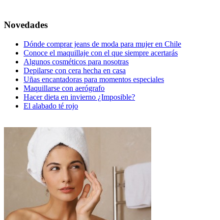
Novedades
Dónde comprar jeans de moda para mujer en Chile
Conoce el maquillaje con el que siempre acertarás
Algunos cosméticos para nosotras
Depilarse con cera hecha en casa
Uñas encantadoras para momentos especiales
Maquillarse con aerógrafo
Hacer dieta en invierno ¿Imposible?
El alabado té rojo