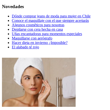
Novedades
Dónde comprar jeans de moda para mujer en Chile
Conoce el maquillaje con el que siempre acertarás
Algunos cosméticos para nosotras
Depilarse con cera hecha en casa
Uñas encantadoras para momentos especiales
Maquillarse con aerógrafo
Hacer dieta en invierno ¿Imposible?
El alabado té rojo