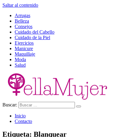
Saltar al contenido
Arrugas
Belleza
Consejos
Cuidado del Cabello
Cuidado de la Piel
Ejercicios
Manicure
Maquillaje
Moda
Salud
Buscar:
Ella Mujer
Inicio
Contacto
Etiqueta:
Blanquear