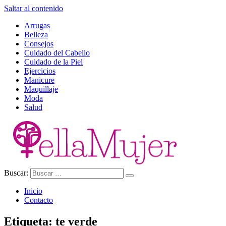
Saltar al contenido
Arrugas
Belleza
Consejos
Cuidado del Cabello
Cuidado de la Piel
Ejercicios
Manicure
Maquillaje
Moda
Salud
Buscar:
Ella Mujer
Inicio
Contacto
Etiqueta:
te verde