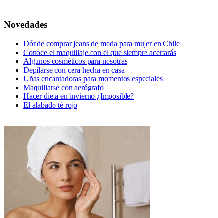
Novedades
Dónde comprar jeans de moda para mujer en Chile
Conoce el maquillaje con el que siempre acertarás
Algunos cosméticos para nosotras
Depilarse con cera hecha en casa
Uñas encantadoras para momentos especiales
Maquillarse con aerógrafo
Hacer dieta en invierno ¿Imposible?
El alabado té rojo