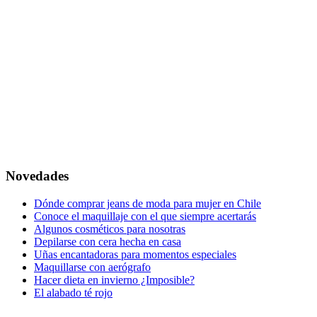
Novedades
Dónde comprar jeans de moda para mujer en Chile
Conoce el maquillaje con el que siempre acertarás
Algunos cosméticos para nosotras
Depilarse con cera hecha en casa
Uñas encantadoras para momentos especiales
Maquillarse con aerógrafo
Hacer dieta en invierno ¿Imposible?
El alabado té rojo