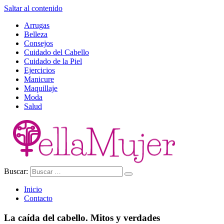
Saltar al contenido
Arrugas
Belleza
Consejos
Cuidado del Cabello
Cuidado de la Piel
Ejercicios
Manicure
Maquillaje
Moda
Salud
Buscar:
Ella Mujer
Inicio
Contacto
La caída del cabello. Mitos y verdades