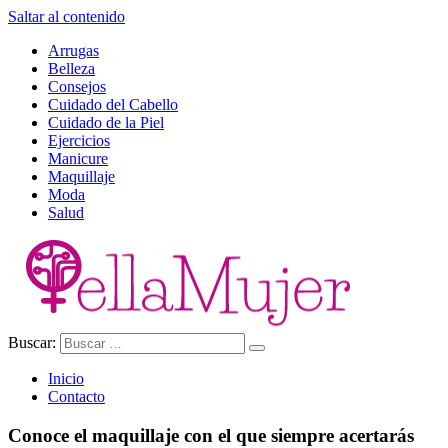
Saltar al contenido
Arrugas
Belleza
Consejos
Cuidado del Cabello
Cuidado de la Piel
Ejercicios
Manicure
Maquillaje
Moda
Salud
Buscar:
Ella Mujer
Inicio
Contacto
Conoce el maquillaje con el que siempre acertarás