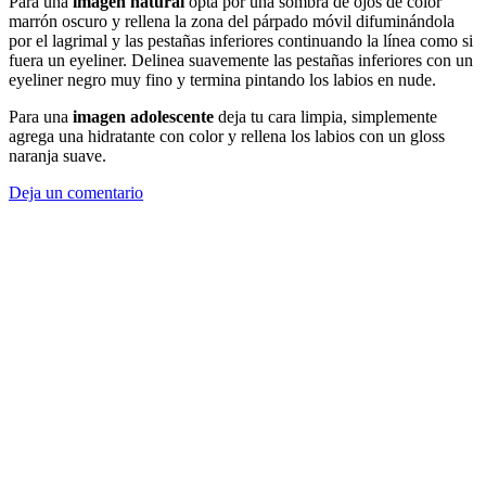
Para una
imagen natural
opta por una sombra de ojos de color
marrón oscuro y rellena la zona del párpado móvil difuminándola
por el lagrimal y las pestañas inferiores continuando la línea como si
fuera un eyeliner. Delinea suavemente las pestañas inferiores con un
eyeliner negro muy fino y termina pintando los labios en nude.
Para una
imagen adolescente
deja tu cara limpia, simplemente
agrega una hidratante con color y rellena los labios con un gloss
naranja suave.
Deja un comentario