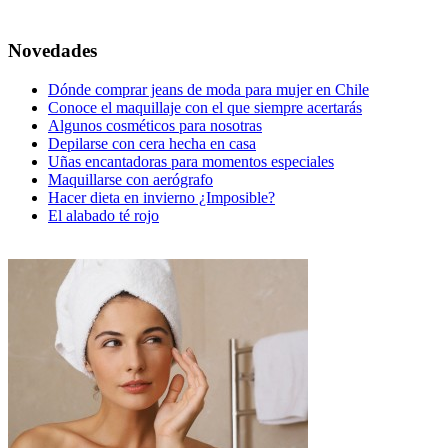
Novedades
Dónde comprar jeans de moda para mujer en Chile
Conoce el maquillaje con el que siempre acertarás
Algunos cosméticos para nosotras
Depilarse con cera hecha en casa
Uñas encantadoras para momentos especiales
Maquillarse con aerógrafo
Hacer dieta en invierno ¿Imposible?
El alabado té rojo