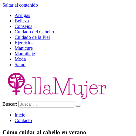
Saltar al contenido
Arrugas
Belleza
Consejos
Cuidado del Cabello
Cuidado de la Piel
Ejercicios
Manicure
Maquillaje
Moda
Salud
Buscar:
Ella Mujer
Inicio
Contacto
Cómo cuidar al cabello en verano