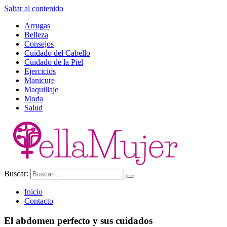
Saltar al contenido
Arrugas
Belleza
Consejos
Cuidado del Cabello
Cuidado de la Piel
Ejercicios
Manicure
Maquillaje
Moda
Salud
Buscar:
Ella Mujer
Inicio
Contacto
El abdomen perfecto y sus cuidados