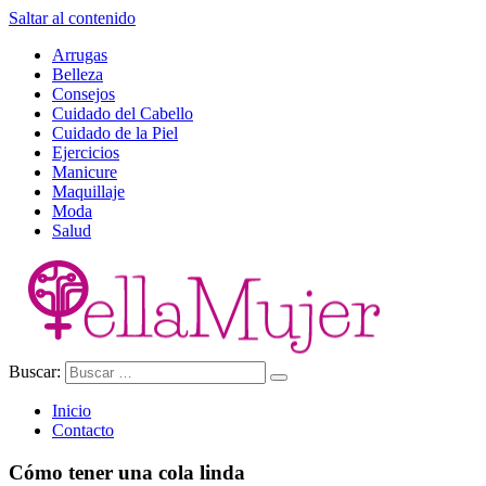
Saltar al contenido
Arrugas
Belleza
Consejos
Cuidado del Cabello
Cuidado de la Piel
Ejercicios
Manicure
Maquillaje
Moda
Salud
Buscar:
Ella Mujer
Inicio
Contacto
Cómo tener una cola linda