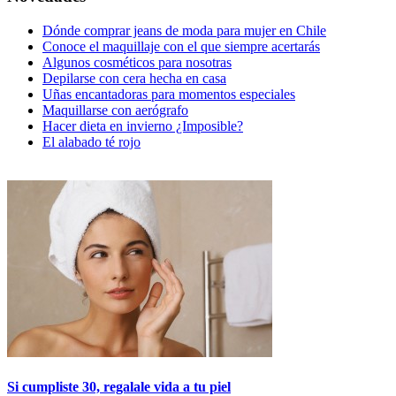
Dónde comprar jeans de moda para mujer en Chile
Conoce el maquillaje con el que siempre acertarás
Algunos cosméticos para nosotras
Depilarse con cera hecha en casa
Uñas encantadoras para momentos especiales
Maquillarse con aerógrafo
Hacer dieta en invierno ¿Imposible?
El alabado té rojo
Si cumpliste 30, regalale vida a tu piel