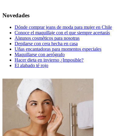
Novedades
Dónde comprar jeans de moda para mujer en Chile
Conoce el maquillaje con el que siempre acertarás
Algunos cosméticos para nosotras
Depilarse con cera hecha en casa
Uñas encantadoras para momentos especiales
Maquillarse con aerógrafo
Hacer dieta en invierno ¿Imposible?
El alabado té rojo