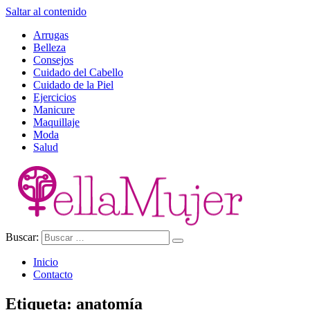
Saltar al contenido
Arrugas
Belleza
Consejos
Cuidado del Cabello
Cuidado de la Piel
Ejercicios
Manicure
Maquillaje
Moda
Salud
Buscar:
Ella Mujer
Inicio
Contacto
Etiqueta:
anatomía