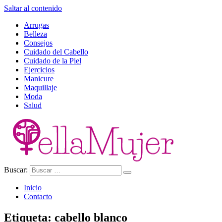
Saltar al contenido
Arrugas
Belleza
Consejos
Cuidado del Cabello
Cuidado de la Piel
Ejercicios
Manicure
Maquillaje
Moda
Salud
Buscar:
Ella Mujer
Inicio
Contacto
Etiqueta:
cabello blanco