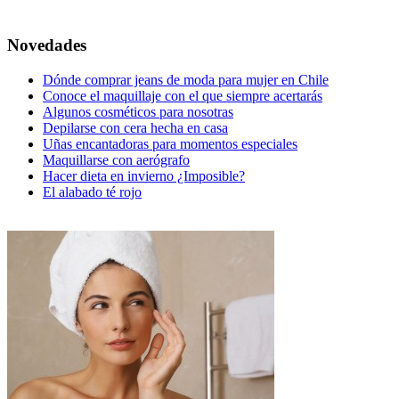
Novedades
Dónde comprar jeans de moda para mujer en Chile
Conoce el maquillaje con el que siempre acertarás
Algunos cosméticos para nosotras
Depilarse con cera hecha en casa
Uñas encantadoras para momentos especiales
Maquillarse con aerógrafo
Hacer dieta en invierno ¿Imposible?
El alabado té rojo