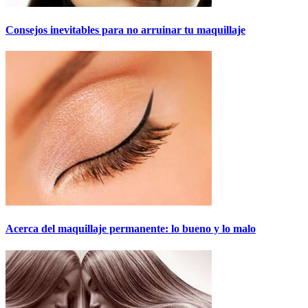
Consejos inevitables para no arruinar tu maquillaje
Acerca del maquillaje permanente: lo bueno y lo malo