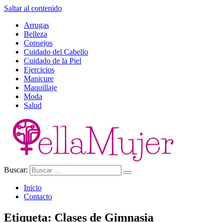
Saltar al contenido
Arrugas
Belleza
Consejos
Cuidado del Cabello
Cuidado de la Piel
Ejercicios
Manicure
Maquillaje
Moda
Salud
Buscar:
Ella Mujer
Inicio
Contacto
Etiqueta:
Clases de Gimnasia