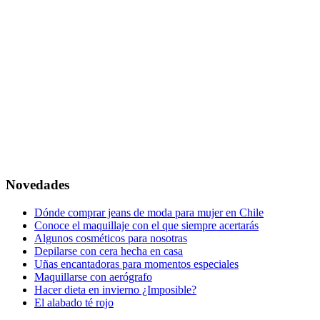
Novedades
Dónde comprar jeans de moda para mujer en Chile
Conoce el maquillaje con el que siempre acertarás
Algunos cosméticos para nosotras
Depilarse con cera hecha en casa
Uñas encantadoras para momentos especiales
Maquillarse con aerógrafo
Hacer dieta en invierno ¿Imposible?
El alabado té rojo