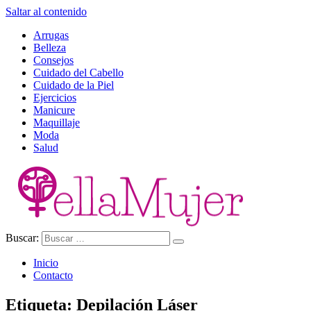
Saltar al contenido
Arrugas
Belleza
Consejos
Cuidado del Cabello
Cuidado de la Piel
Ejercicios
Manicure
Maquillaje
Moda
Salud
Buscar:
Ella Mujer
Inicio
Contacto
Etiqueta:
Depilación Láser