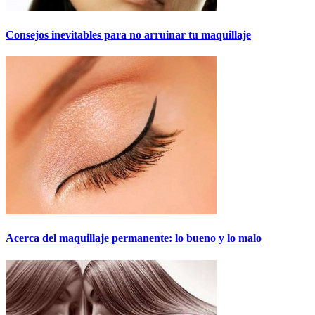
Consejos inevitables para no arruinar tu maquillaje
Acerca del maquillaje permanente: lo bueno y lo malo