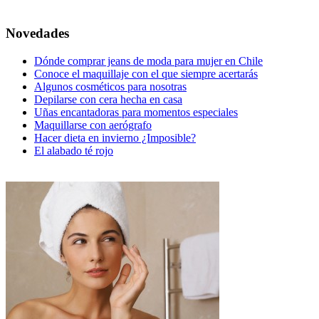
Novedades
Dónde comprar jeans de moda para mujer en Chile
Conoce el maquillaje con el que siempre acertarás
Algunos cosméticos para nosotras
Depilarse con cera hecha en casa
Uñas encantadoras para momentos especiales
Maquillarse con aerógrafo
Hacer dieta en invierno ¿Imposible?
El alabado té rojo