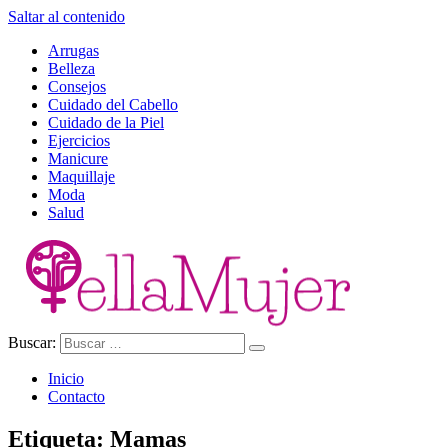
Saltar al contenido
Arrugas
Belleza
Consejos
Cuidado del Cabello
Cuidado de la Piel
Ejercicios
Manicure
Maquillaje
Moda
Salud
Buscar:
Ella Mujer
Inicio
Contacto
Etiqueta:
Mamas