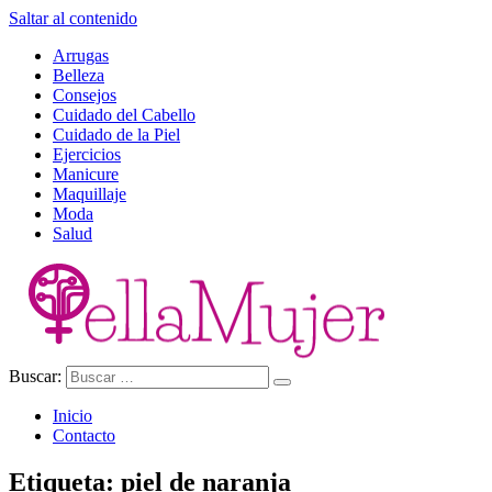
Saltar al contenido
Arrugas
Belleza
Consejos
Cuidado del Cabello
Cuidado de la Piel
Ejercicios
Manicure
Maquillaje
Moda
Salud
Buscar:
Ella Mujer
Inicio
Contacto
Etiqueta:
piel de naranja