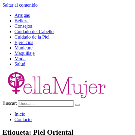
Saltar al contenido
Arrugas
Belleza
Consejos
Cuidado del Cabello
Cuidado de la Piel
Ejercicios
Manicure
Maquillaje
Moda
Salud
Buscar:
Ella Mujer
Inicio
Contacto
Etiqueta:
Piel Oriental