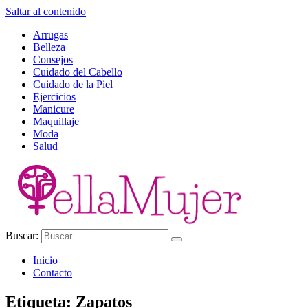
Saltar al contenido
Arrugas
Belleza
Consejos
Cuidado del Cabello
Cuidado de la Piel
Ejercicios
Manicure
Maquillaje
Moda
Salud
Buscar:
Ella Mujer
Inicio
Contacto
Etiqueta:
Zapatos