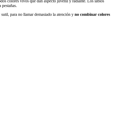
 Todos colores vivos que dan aspecto juvenil y radiante. Los labios
a pestañas.
y sutil, para no llamar demasiado la atención y
no combinar colores