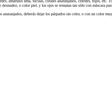
rdes, amarillos lima, fucsias, corales anaranjados, celestes, rojos, etc.
 desnudez, o color piel, y los ojos se rematan tan sólo con máscara par
los anaranjados, deberás dejar los párpados sin color, o con un color mu