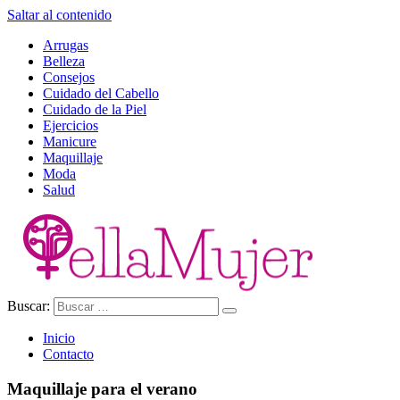
Saltar al contenido
Arrugas
Belleza
Consejos
Cuidado del Cabello
Cuidado de la Piel
Ejercicios
Manicure
Maquillaje
Moda
Salud
Buscar:
Ella Mujer
Inicio
Contacto
Maquillaje para el verano