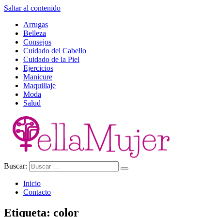
Saltar al contenido
Arrugas
Belleza
Consejos
Cuidado del Cabello
Cuidado de la Piel
Ejercicios
Manicure
Maquillaje
Moda
Salud
Buscar:
Ella Mujer
Inicio
Contacto
Etiqueta:
color