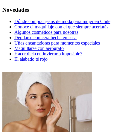
Novedades
Dónde comprar jeans de moda para mujer en Chile
Conoce el maquillaje con el que siempre acertarás
Algunos cosméticos para nosotras
Depilarse con cera hecha en casa
Uñas encantadoras para momentos especiales
Maquillarse con aerógrafo
Hacer dieta en invierno ¿Imposible?
El alabado té rojo