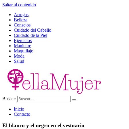
Saltar al contenido
Arrugas
Belleza
Consejos
Cuidado del Cabello
Cuidado de la Piel
Ejercicios
Manicure
Maquillaje
Moda
Salud
Buscar:
Ella Mujer
Inicio
Contacto
El blanco y el negro en el vestuario