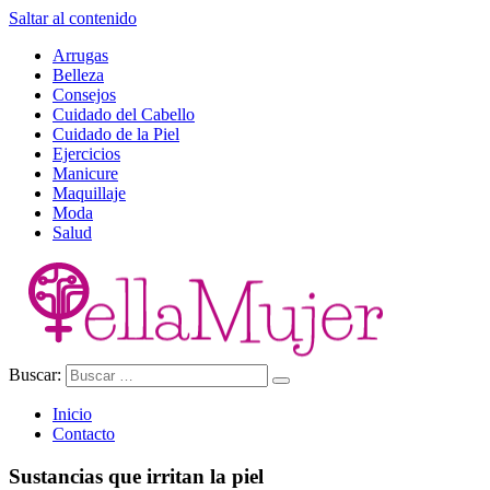
Saltar al contenido
Arrugas
Belleza
Consejos
Cuidado del Cabello
Cuidado de la Piel
Ejercicios
Manicure
Maquillaje
Moda
Salud
Buscar:
Ella Mujer
Inicio
Contacto
Sustancias que irritan la piel